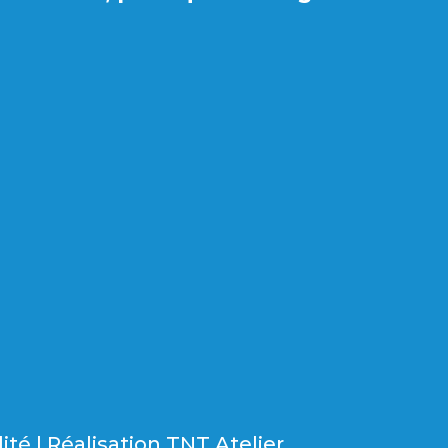
lité
| Réalisation
TNT Atelier