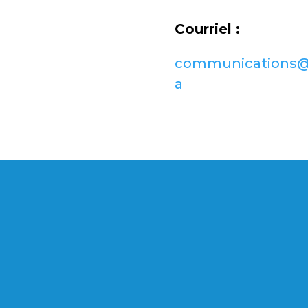
Courriel :
communications@t
a