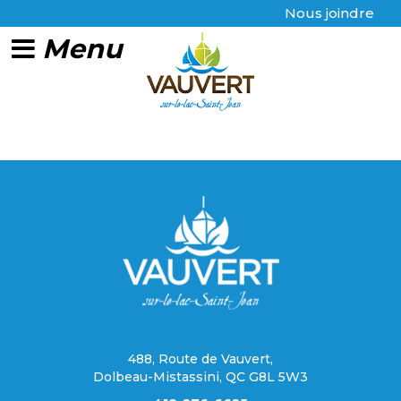
Nous joindre
Région CA non activée pour cookie-statement.
488, Route de Vauvert,
Dolbeau-Mistassini, QC G8L 5W3